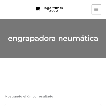
Ir
Cart
MAI
al
Total:
ME
contenido
engrapadora neumática
Mostrando el único resultado