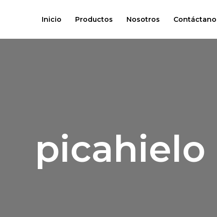
Ir
Cart
al
Total:
Inicio
Productos
Nosotros
Contáctano
contenido
picahielo