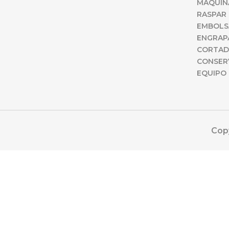
MAQUINA
RASPAR 
EMBOLS
ENGRAP
CORTAD
CONSERV
EQUIPO 
Cop
0
CLOSE CART